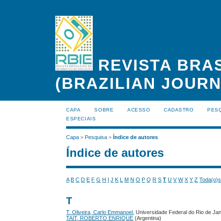
REVISTA BRAS
(BRAZILIAN JOUR
CAPA
SOBRE
ACESSO
CADASTRO
PES
ESPECIAIS
Capa
>
Pesquisa
>
Índice de autores
Índice de autores
A
B
C
D
E
F
G
H
I
J
K
L
M
N
O
P
Q
R
S
T
U
V
W
X
Y
Z
Toda(o)
T
T. Oliveira, Carlo Emmanoel
, Universidade Federal do Rio de Jan
TAIT, ROBERTO ENRIQUE
(Argentina)