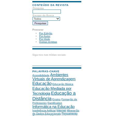
CONTEÚDO DA REVISTA
Pesquisa
Escopo da Busca
Procurar
Por Edição
Por Autor
Por título
Outras revistas
Siga-nos nas mídias sociais:
PALAVRAS-CHAVE
Ambientes
Acessibilidade
Virtuais de Aprendizagem
Educação
Educação Básica
Educação Mediada por
Educação a
Tecnologia
Distância
Ensino
Formação de
Professores
Gamification
Informática na Educação
Internet
Inteligência Artificial
Mineração
Pensamento
de Dados Educacionais