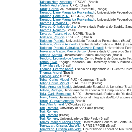
Talarico Neto, Americo
, UFSCAR (Brasil)
Tardelli, André Viana
, UFRJ (Brasil)
Tardif, Carole
, Aix-Marseille Université (França)
Tarouco, Liane Margarida Rockenbach
, Universidade Federal do
Tarouco, Liane M. R.
, UFGRS (Brasil)
Tarouco, Liane Margarida Rockenbach
, Universidade Federal d
Tavares, Orivaldo L.
(Brasil)
Tavares, Orivaldo de Lira
, Universidade Federal do Espírito San
Tavares, Romero
(Brasil)
Tavares, Tatiana Aires
, UCPEL (Brasil)
Tedesco, Patrícia
, CIn/UFPE (Brasil)
Tedesco, Patricia
, Universidade Federal de Pernambuco (Brasil)
Tedesco, Patricia Azevedo
, Centro de Informática – UFPE (Brasi
Tedesco, Patricia Cabral de Azevedo Restelli
, Universidade Fed
Teixeira de Araújo, Mauro Sérgio
, Universidade Cruzeiro do Sul (
Tenório, Kamilla
, Universidade Federal de Alagoas (Brasil)
Teodoro, Leonardo de Almeida
, Centro Federal de Educação Te
Terton, Uwe
, Engage Research Lab, University of the Sunshine Co
Thiry, Marcello
(Brasil)
Thomas, Everton André
, Escola de Engenharia e TI Centro Univer
Thomaz, Andrei
(Brasil)
Timóteo, Aline
(Brasil)
Tobar, Carlos Miguel
, PUC - Campinas (Brasil)
Tobar, Carlos Miguel
, CEATEC-PUC (Brasil)
Toda, Armando Maciel
, Universidade Estadual de Londrina (Brasi
Toledo, Rodrigo
, Departamento de Ciência da Computação (DCC),
Tolla, Carlo Emmanuel
, UFRJ - Universidade Federal do Rio de J
Tonin, Neilor
, Universidade Regional Integrada do Alto Uruguai e
Toretti, Gustavo Antonio
(Brasil)
Tori, Allan Amaral
, VRMonkey (Brasil)
Tori, Romero
, University of Sao Paulo (Brasil)
Tori, Romero
Tori, Romero
(Brasil)
Tori, Romero
, Universidade de São Paulo (Brasil)
Torres, Maricel Karina López
, Universidade Federal de Santa 
Torrezzan, Cristina Alba Wildt
, UFRGS/PPGIE (Brasil)
Torrezzan, Cristina Alba Wildt
, Universidade Federal do Rio Gra