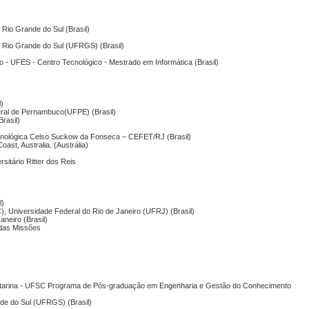
 Rio Grande do Sul (Brasil)
o Rio Grande do Sul (UFRGS) (Brasil)
to - UFES - Centro Tecnológico - Mestrado em Informática (Brasil)
l)
eral de Pernambuco(UFPE) (Brasil)
Brasil)
cnológica Celso Suckow da Fonseca – CEFET/RJ (Brasil)
ast, Australia. (Austrália)
sitário Ritter dos Reis
l)
 Universidade Federal do Rio de Janeiro (UFRJ) (Brasil)
aneiro (Brasil)
 das Missões
Catarina - UFSC Programa de Pós-graduação em Engenharia e Gestão do Conhecimento
nde do Sul (UFRGS) (Brasil)