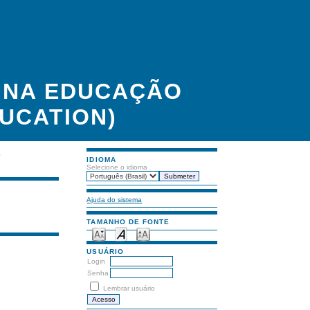
A NA EDUCAÇÃO
UCATION)
S
IDIOMA
Selecione o idioma
Ajuda do sistema
TAMANHO DE FONTE
USUÁRIO
Login
Senha
Lembrar usuário