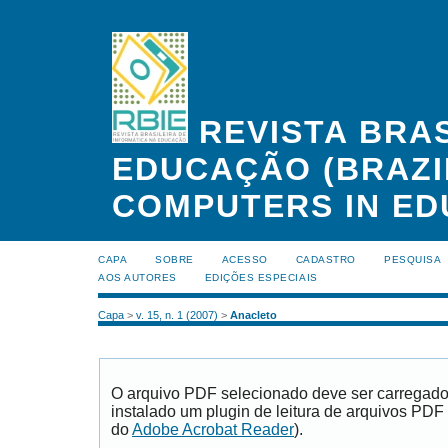
REVISTA BRAS
EDUCAÇÃO (BRAZI
COMPUTERS IN ED
CAPA
SOBRE
ACESSO
CADASTRO
PESQUISA
AOS AUTORES
EDIÇÕES ESPECIAIS
Capa
>
v. 15, n. 1 (2007)
>
Anacleto
O arquivo PDF selecionado deve ser carregad
instalado um plugin de leitura de arquivos PDF
do
Adobe Acrobat Reader
).