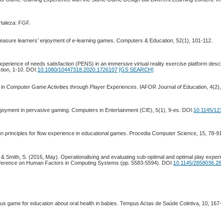
rtaleza: FGF.
 measure learners’ enjoyment of e-learning games. Computers & Education, 52(1), 101-112.
experience of needs satisfaction (PENS) in an immersive virtual reality exercise platform desc
tion, 1-10. DOI:
10.1080/10447318.2020.1726107
[GS SEARCH]
 in Computer Game Activities through Player Experiences. IAFOR Journal of Education, 4(2)
joyment in pervasive gaming. Computers in Entertainment (CIE), 5(1), 9-es. DOI:
10.1145/1
esign principles for flow experience in educational games. Procedia Computer Science, 15, 78-9
, & Smith, S. (2016, May). Operationalising and evaluating sub-optimal and optimal play expe
Conference on Human Factors in Computing Systems (pp. 5583-5594). DOI:
10.1145/2858036.2
ious game for education about oral health in babies. Tempus Actas de Saúde Coletiva, 10, 167