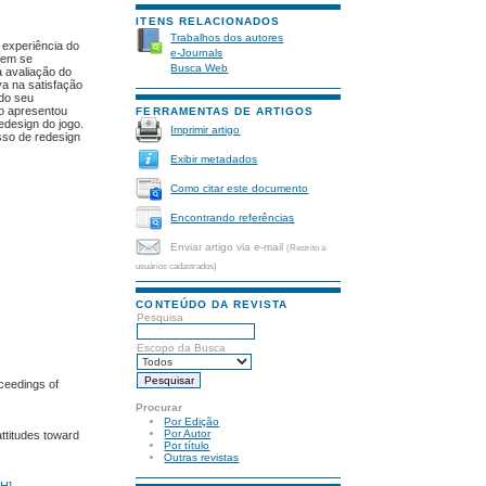
ITENS RELACIONADOS
Trabalhos dos autores
 experiência do
e-Journals
 vem se
Busca Web
a avaliação do
va na satisfação
 do seu
ão apresentou
FERRAMENTAS DE ARTIGOS
edesign do jogo.
Imprimir artigo
sso de redesign
Exibir metadados
Como citar este documento
Encontrando referências
Enviar artigo via e-mail
(Restrito a
usuários cadastrados)
CONTEÚDO DA REVISTA
Pesquisa
Escopo da Busca
ceedings of
Procurar
Por Edição
Por Autor
ttitudes toward
Por título
Outras revistas