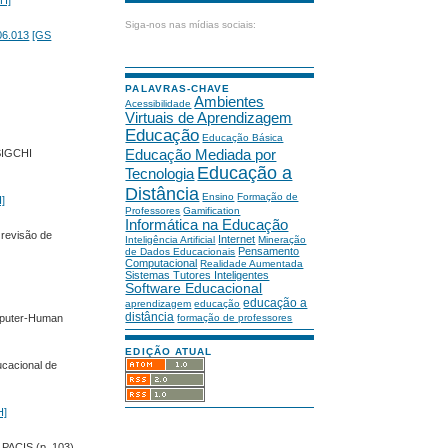
H]
Siga-nos nas mídias sociais:
06.013
[GS
PALAVRAS-CHAVE
Ambientes
Acessibilidade
Virtuais de Aprendizagem
Educação
Educação Básica
Educação Mediada por
 SIGCHI
Educação a
Tecnologia
Distância
Ensino
Formação de
]
Professores
Gamification
Informática na Educação
 revisão de
Internet
Inteligência Artificial
Mineração
Pensamento
de Dados Educacionais
Computacional
Realidade Aumentada
Sistemas Tutores Inteligentes
Software Educacional
educação a
aprendizagem
educação
distância
omputer-Human
formação de professores
EDIÇÃO ATUAL
ucacional de
H]
 PACIS (p. 103).