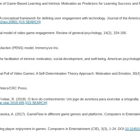
tance of Game-Based Learning and Intrinsic Motivation as Predictors for Learning Success and
A conceptual framework for defining user engagement with technology. Journal of the America
2/asi.20801
[GS SEARCH]
ional model of video game engagement. Review of general psychology, 14(2), 154-166.
tisfaction (PENS) model. Immersyve Inc.
e facilitation of intrinsic motivation, social development, and well-being. American psychologi
onal Pull of Video Games: A Self-Determination Theory Approach. Motivation and Emotion, 30(4
 Peters/CRC Press.
e Freitas, R. (2018). O livro do conhecimento: Um jogo de aventura para exercitar a ortografia
ie.sbie.2018.695
[GS SEARCH]
dowska, A. (2017). GameFlow in different game genres and platforms. Computers in Entertain
ing player enjoyment in games. Computers in Entertainment (CIE), 3(3), 1-24. DOI:
10.1145/