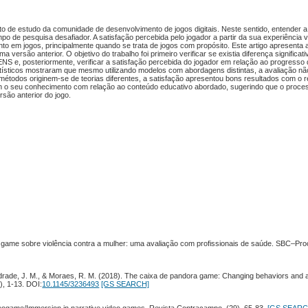
o de estudo da comunidade de desenvolvimento de jogos digitais. Neste sentido, entender a
o de pesquisa desafiador. A satisfação percebida pelo jogador a partir da sua experiência
o em jogos, principalmente quando se trata de jogos com propósito. Este artigo apresenta 
ersão anterior. O objetivo do trabalho foi primeiro verificar se existia diferença significati
S e, posteriormente, verificar a satisfação percebida do jogador em relação ao progresso
tísticos mostraram que mesmo utilizando modelos com abordagens distintas, a avaliação n
 métodos originem-se de teorias diferentes, a satisfação apresentou bons resultados com o r
o seu conhecimento com relação ao conteúdo educativo abordado, sugerindo que o proce
rsão anterior do jogo.
us game sobre violência contra a mulher: uma avaliação com profissionais de saúde. SBC–Pro
 Andrade, J. M., & Moraes, R. M. (2018). The caixa de pandora game: Changing behaviors and a
), 1-13. DOI:
10.1145/3236493
[GS SEARCH]