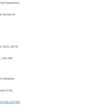
 Flow Experience,
n Society for
st, 55(1), 68-78.
), 344–360.
. In Simpósio
ment (CIE),
1077246.1077253