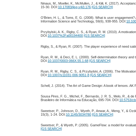
Ninaus, M., Moeller, K., McMullen, J., & Kiili, K. (2017). Accep
15-30. DOI:
10.17083/ijsg.v4i3.176
[GS SEARCH]
O'Brien, H. L., & Toms, E. G. (2008). What is user engagement? 
Information Science and Technology, 59(6), 938-955. DOI:
10.100
Przybylski, A. K., Rigby, C. S., & Ryan, R. M. (2010). A motivat
DOI:
10.1037%2Fa00194400
[GS SEARCH]
Rigby, S., & Ryan, R. (2007). The player experience of need sa
Ryan, R. M., & Deci, E. L. (2000). Self-determination theory and th
DOI:
10.1037/0003-066X.55.1.68
[GS SEARCH]
Ryan, R. M., Rigby, C. S., & Przybylski, A. (2006). The Motivati
DOI:
10.1007/s11031-006-9051-8
[GS SEARCH]
Schell, J. (2014). The Art of Game Design: A book of lenses. AK
Sousa Pires, F. G., Michel, F., Bernardo, J. R. S., Melo, R., & d
Brasileiro de Informática na Educação, 695-704. DOI:
10.5753/cb
Sweetser, P., Johnson, D., Wyeth, P., Anwar, A., Meng, Y., & Oz
15(3), 1-24. DOI:
10.1145/3034780
[GS SEARCH]
Sweetser, P., & Wyeth, P. (2005). GameFlow: a model for evaluat
[GS SEARCH]