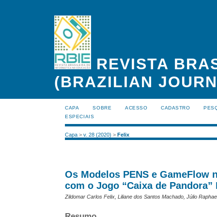
REVISTA BRAS
(BRAZILIAN JOUR
CAPA
SOBRE
ACESSO
CADASTRO
PES
ESPECIAIS
Capa
>
v. 28 (2020)
>
Felix
Os Modelos PENS e GameFlow na
com o Jogo “Caixa de Pandora” 
Zildomar Carlos Felix, Liliane dos Santos Machado, Júlio Raphae
Resumo