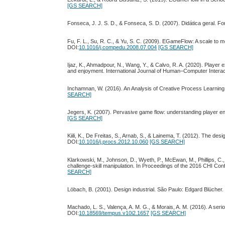
[GS SEARCH]
Fonseca, J. J. S. D., & Fonseca, S. D. (2007). Didática geral. Fo
Fu, F. L., Su, R. C., & Yu, S. C. (2009). EGameFlow: A scale to
DOI:
10.1016/j.compedu.2008.07.004
[GS SEARCH]
Ijaz, K., Ahmadpour, N., Wang, Y., & Calvo, R. A. (2020). Player 
and enjoyment. International Journal of Human–Computer Interac
Inchamnan, W. (2016). An Analysis of Creative Process Learning
SEARCH]
Jegers, K. (2007). Pervasive game flow: understanding player en
[GS SEARCH]
Kiili, K., De Freitas, S., Arnab, S., & Lainema, T. (2012). The d
DOI:
10.1016/j.procs.2012.10.060
[GS SEARCH]
Klarkowski, M., Johnson, D., Wyeth, P., McEwan, M., Phillips, C.
challenge-skill manipulation. In Proceedings of the 2016 CHI 
SEARCH]
Löbach, B. (2001). Design industrial. São Paulo: Edgard Blücher.
Machado, L. S., Valença, A. M. G., & Morais, A. M. (2016). A ser
DOI:
10.18569/tempus.v10i2.1657
[GS SEARCH]