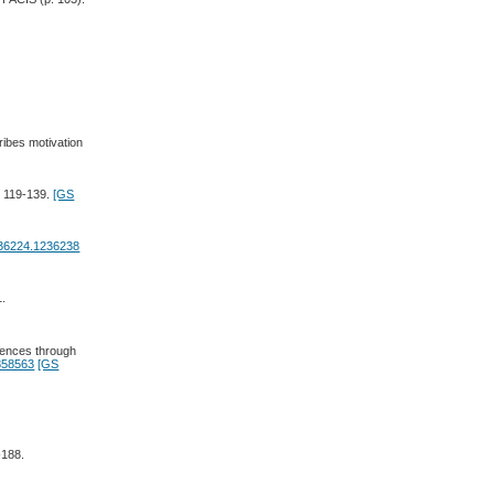
ribes motivation
, 119-139.
[GS
236224.1236238
1.
riences through
858563
[GS
-188.