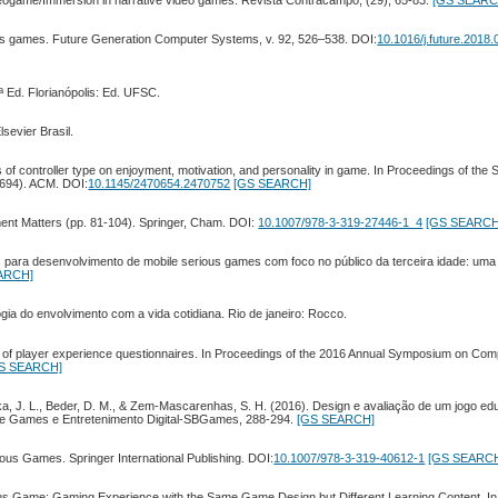
ideogame/Immersion in narrative video games. Revista Contracampo, (29), 65-83.
[GS SEARC
rious games. Future Generation Computer Systems, v. 92, 526–538. DOI:
10.1016/j.future.2018.
6ª Ed. Florianópolis: Ed. UFSC.
sevier Brasil.
s of controller type on enjoyment, motivation, and personality in game. In Proceedings of the
694). ACM. DOI:
10.1145/2470654.2470752
[GS SEARCH]
ent Matters (pp. 81-104). Springer, Cham. DOI:
10.1007/978-3-319-27446-1_4
[GS SEARCH
nais para desenvolvimento de mobile serious games com foco no público da terceira idade: uma
ARCH]
ogia do envolvimento com a vida cotidiana. Rio de janeiro: Rocco.
nce of player experience questionnaires. In Proceedings of the 2016 Annual Symposium on C
S SEARCH]
suka, J. L., Beder, D. M., & Zem-Mascarenhas, S. H. (2016). Design e avaliação de um jogo ed
o de Games e Entretenimento Digital-SBGames, 288-294.
[GS SEARCH]
rious Games. Springer International Publishing. DOI:
10.1007/978-3-319-40612-1
[GS SEARC
ous Game: Gaming Experience with the Same Game Design but Different Learning Content. In