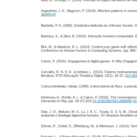
Audi, G., & Régis, F. (2014). Imersão em jogos narrativos de v
Argasiński, J. K.; Węgrzyn, P. (2018). Affective patterns in se
SEARCH]
Barbetta, P. A. (2006). Estatística Aplicada às Ciências Sociais. 
Barbosa, S., & Silva, B. (2010). Interação humano-computador. El
Birk, M., & Mandryk, R. L. (2013). Control your game-self: effect
Conference on Human Factors in Computing Systems, (pp. 685-
Cairns, P. (2016). Engagement in digital games. In Why Engagem
Carvalho, R. N. S. D., & Ishitani, L. (2013). Fatores motivacio
literatura. ETD-Educação Temática Digital, 15(1), 16-32.
[GS SE
Csikszentmihalyi, mihaly. (1999). A descoberta do fluxo: a psicol
Denisova, A., Nordin, A. I., & Cairns, P. (2016). The converge
Interaction in Play (pp. 33-37).DOI:
10.1145/2967934.2968095
[G
Dias, J. D., Mekaro, M. S., Lu, J. K. C., Tsuda, G. S. S. M., Ot
anatomia e fisiologia digestória humana. XV Simpósio Brasileir
Dörner, R., Göbel, S., Effelsberg, W., & Wiemeyer, J. (2016). Se
Eckardt, L., & Robra-Bissantz, S. (2019). EGameFlow in a Seri