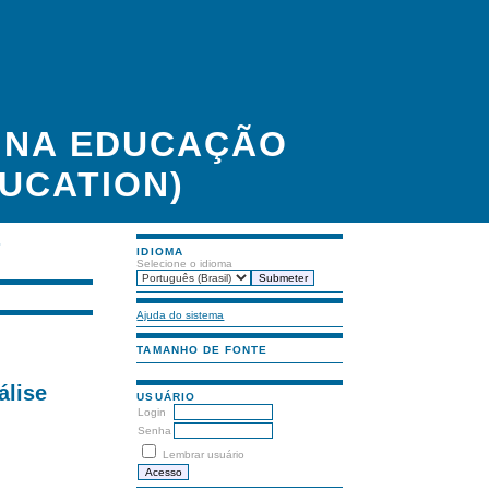
A NA EDUCAÇÃO
UCATION)
S
IDIOMA
Selecione o idioma
Ajuda do sistema
TAMANHO DE FONTE
álise
USUÁRIO
Login
Senha
Lembrar usuário