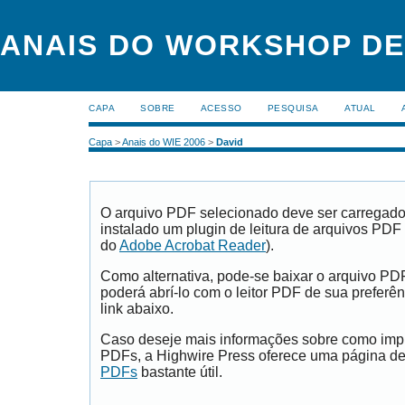
ANAIS DO WORKSHOP DE
CAPA
SOBRE
ACESSO
PESQUISA
ATUAL
Capa
>
Anais do WIE 2006
>
David
O arquivo PDF selecionado deve ser carregad
instalado um plugin de leitura de arquivos PDF
do
Adobe Acrobat Reader
).
Como alternativa, pode-se baixar o arquivo PD
poderá abrí-lo com o leitor PDF de sua preferên
link abaixo.
Caso deseje mais informações sobre como impri
PDFs, a Highwire Press oferece uma página d
PDFs
bastante útil.