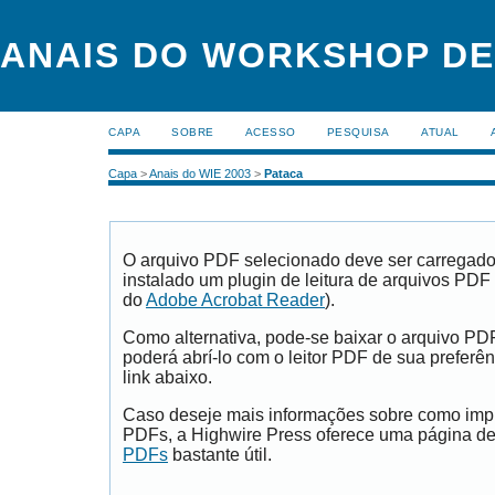
ANAIS DO WORKSHOP DE
CAPA
SOBRE
ACESSO
PESQUISA
ATUAL
Capa
>
Anais do WIE 2003
>
Pataca
O arquivo PDF selecionado deve ser carregad
instalado um plugin de leitura de arquivos PDF
do
Adobe Acrobat Reader
).
Como alternativa, pode-se baixar o arquivo PD
poderá abrí-lo com o leitor PDF de sua preferên
link abaixo.
Caso deseje mais informações sobre como impri
PDFs, a Highwire Press oferece uma página d
PDFs
bastante útil.