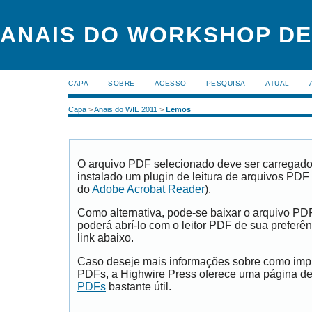
ANAIS DO WORKSHOP DE
CAPA
SOBRE
ACESSO
PESQUISA
ATUAL
Capa
>
Anais do WIE 2011
>
Lemos
O arquivo PDF selecionado deve ser carregad
instalado um plugin de leitura de arquivos PDF
do
Adobe Acrobat Reader
).
Como alternativa, pode-se baixar o arquivo PD
poderá abrí-lo com o leitor PDF de sua preferên
link abaixo.
Caso deseje mais informações sobre como impri
PDFs, a Highwire Press oferece uma página d
PDFs
bastante útil.