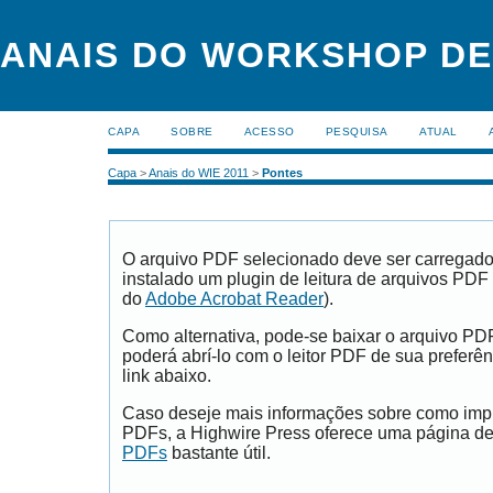
ANAIS DO WORKSHOP DE
CAPA
SOBRE
ACESSO
PESQUISA
ATUAL
Capa
>
Anais do WIE 2011
>
Pontes
O arquivo PDF selecionado deve ser carregad
instalado um plugin de leitura de arquivos PDF
do
Adobe Acrobat Reader
).
Como alternativa, pode-se baixar o arquivo PD
poderá abrí-lo com o leitor PDF de sua preferên
link abaixo.
Caso deseje mais informações sobre como impri
PDFs, a Highwire Press oferece uma página d
PDFs
bastante útil.