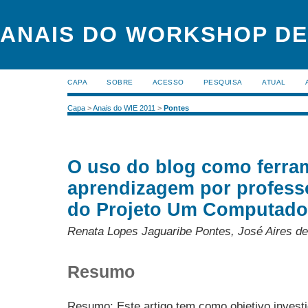
ANAIS DO WORKSHOP DE
CAPA
SOBRE
ACESSO
PESQUISA
ATUAL
Capa
>
Anais do WIE 2011
>
Pontes
O uso do blog como ferra
aprendizagem por professo
do Projeto Um Computado
Renata Lopes Jaguaribe Pontes, José Aires de
Resumo
Resumo: Este artigo tem como objetivo invest