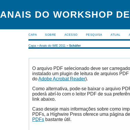
ANAIS DO WORKSHOP DE
CAPA
SOBRE
ACESSO
PESQUISA
ATUAL
Capa
>
Anais do WIE 2011
>
Schäfer
O arquivo PDF selecionado deve ser carregad
instalado um plugin de leitura de arquivos PDF
do
Adobe Acrobat Reader
).
Como alternativa, pode-se baixar o arquivo PD
poderá abrí-lo com o leitor PDF de sua preferên
link abaixo.
Caso deseje mais informações sobre como impri
PDFs, a Highwire Press oferece uma página d
PDFs
bastante útil.