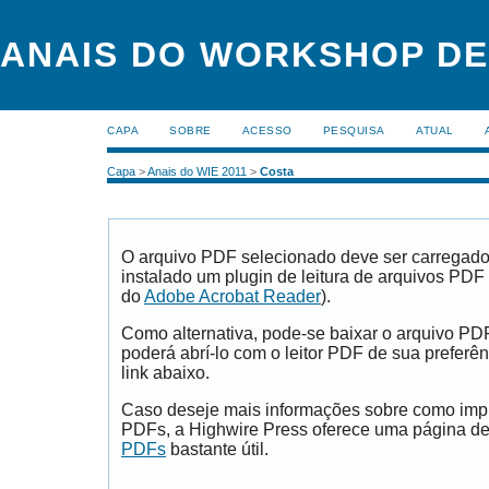
ANAIS DO WORKSHOP DE
CAPA
SOBRE
ACESSO
PESQUISA
ATUAL
Capa
>
Anais do WIE 2011
>
Costa
O arquivo PDF selecionado deve ser carregad
instalado um plugin de leitura de arquivos PDF
do
Adobe Acrobat Reader
).
Como alternativa, pode-se baixar o arquivo PD
poderá abrí-lo com o leitor PDF de sua preferên
link abaixo.
Caso deseje mais informações sobre como impri
PDFs, a Highwire Press oferece uma página d
PDFs
bastante útil.