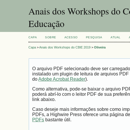
Anais dos Workshops do Co
Educação
CAPA
SOBRE
ACESSO
PESQUISA
ATUAL
Capa
>
Anais dos Workshops do CBIE 2019
>
Oliveira
O arquivo PDF selecionado deve ser carregad
instalado um plugin de leitura de arquivos PDF
do
Adobe Acrobat Reader
).
Como alternativa, pode-se baixar o arquivo PD
poderá abrí-lo com o leitor PDF de sua preferên
link abaixo.
Caso deseje mais informações sobre como impri
PDFs, a Highwire Press oferece uma página d
PDFs
bastante útil.