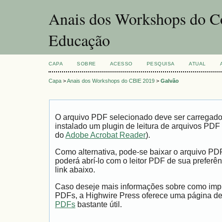
Anais dos Workshops do Co
Educação
CAPA
SOBRE
ACESSO
PESQUISA
ATUAL
Capa
>
Anais dos Workshops do CBIE 2019
>
Galvão
O arquivo PDF selecionado deve ser carregad
instalado um plugin de leitura de arquivos PDF
do
Adobe Acrobat Reader
).
Como alternativa, pode-se baixar o arquivo PD
poderá abrí-lo com o leitor PDF de sua preferên
link abaixo.
Caso deseje mais informações sobre como impri
PDFs, a Highwire Press oferece uma página d
PDFs
bastante útil.