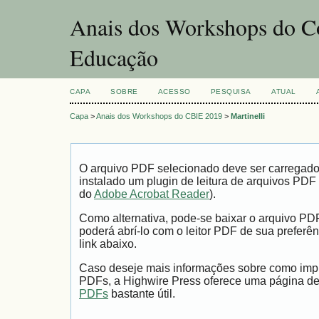
Anais dos Workshops do Co
Educação
CAPA
SOBRE
ACESSO
PESQUISA
ATUAL
Capa
>
Anais dos Workshops do CBIE 2019
>
Martinelli
O arquivo PDF selecionado deve ser carregad
instalado um plugin de leitura de arquivos PDF
do
Adobe Acrobat Reader
).
Como alternativa, pode-se baixar o arquivo PD
poderá abrí-lo com o leitor PDF de sua preferên
link abaixo.
Caso deseje mais informações sobre como impri
PDFs, a Highwire Press oferece uma página d
PDFs
bastante útil.