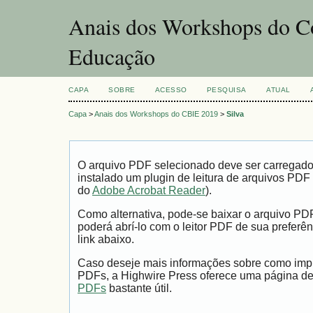
Anais dos Workshops do Co
Educação
CAPA
SOBRE
ACESSO
PESQUISA
ATUAL
Capa
>
Anais dos Workshops do CBIE 2019
>
Silva
O arquivo PDF selecionado deve ser carregad
instalado um plugin de leitura de arquivos PDF
do
Adobe Acrobat Reader
).
Como alternativa, pode-se baixar o arquivo PD
poderá abrí-lo com o leitor PDF de sua preferên
link abaixo.
Caso deseje mais informações sobre como impri
PDFs, a Highwire Press oferece uma página d
PDFs
bastante útil.