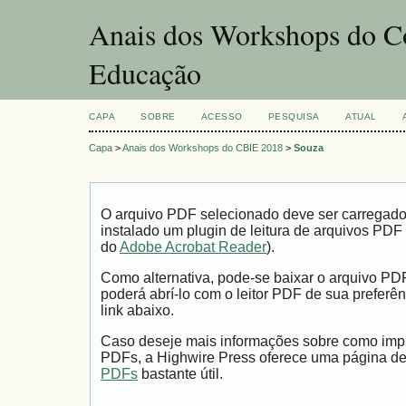
Anais dos Workshops do Co
Educação
CAPA
SOBRE
ACESSO
PESQUISA
ATUAL
Capa
>
Anais dos Workshops do CBIE 2018
>
Souza
O arquivo PDF selecionado deve ser carregad
instalado um plugin de leitura de arquivos PDF
do
Adobe Acrobat Reader
).
Como alternativa, pode-se baixar o arquivo PD
poderá abrí-lo com o leitor PDF de sua preferên
link abaixo.
Caso deseje mais informações sobre como impri
PDFs, a Highwire Press oferece uma página d
PDFs
bastante útil.