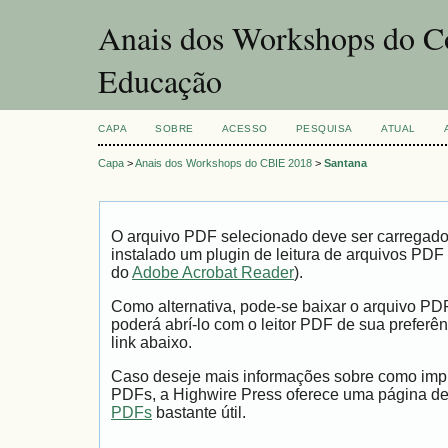
Anais dos Workshops do Co
Educação
CAPA
SOBRE
ACESSO
PESQUISA
ATUAL
Capa
>
Anais dos Workshops do CBIE 2018
>
Santana
O arquivo PDF selecionado deve ser carregad
instalado um plugin de leitura de arquivos PDF
do
Adobe Acrobat Reader
).
Como alternativa, pode-se baixar o arquivo PD
poderá abrí-lo com o leitor PDF de sua preferên
link abaixo.
Caso deseje mais informações sobre como impri
PDFs, a Highwire Press oferece uma página d
PDFs
bastante útil.