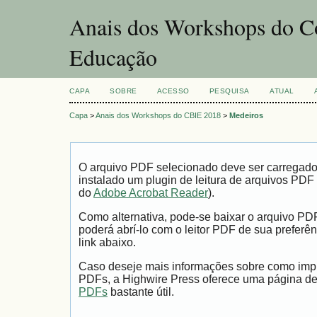
Anais dos Workshops do Co
Educação
CAPA
SOBRE
ACESSO
PESQUISA
ATUAL
Capa
>
Anais dos Workshops do CBIE 2018
>
Medeiros
O arquivo PDF selecionado deve ser carregad
instalado um plugin de leitura de arquivos PDF
do
Adobe Acrobat Reader
).
Como alternativa, pode-se baixar o arquivo PD
poderá abrí-lo com o leitor PDF de sua preferên
link abaixo.
Caso deseje mais informações sobre como impri
PDFs, a Highwire Press oferece uma página d
PDFs
bastante útil.