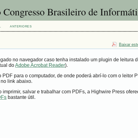
 Congresso Brasileiro de Informát
L
ANTERIORES
Baixar est
gado no navegador caso tenha instalado um plugin de leitura 
tual do
Adobe Acrobat Reader
).
vo PDF para o computador, de onde poderá abrí-lo com o leitor 
 no link abaixo.
imprimir, salvar e trabalhar com PDFs, a Highwire Press ofer
DFs
bastante útil.