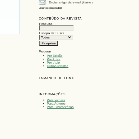
Enviar artigo via e-mail
(Restrito a
usuários cadastrados)
CONTEÚDO DA REVISTA
Pesquisa
Escopo da Busca
Procurar
Por Edição
Por Autor
Por título
Outras revistas
TAMANHO DE FONTE
INFORMAÇÕES
Para leitores
Para Autores
Para Bibliotecários