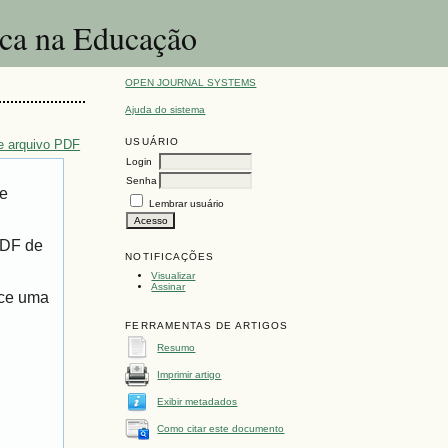
ica na Educação
OPEN JOURNAL SYSTEMS
Ajuda do sistema
USUÁRIO
e arquivo PDF
Login
Senha
de
Lembrar usuário
PDF de
NOTIFICAÇÕES
Visualizar
Assinar
ece uma
FERRAMENTAS DE ARTIGOS
Resumo
Imprimir artigo
Exibir metadados
Como citar este documento