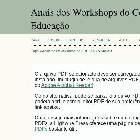
Anais dos Workshops do Co
Educação
CAPA
SOBRE
ACESSO
PESQUISA
ATUAL
Capa
>
Anais dos Workshops do CBIE 2017
>
Morais
O arquivo PDF selecionado deve ser carregad
instalado um plugin de leitura de arquivos PDF
do
Adobe Acrobat Reader
).
Como alternativa, pode-se baixar o arquivo PD
poderá abrí-lo com o leitor PDF de sua preferên
link abaixo.
Caso deseje mais informações sobre como impri
PDFs, a Highwire Press oferece uma página d
PDFs
bastante útil.