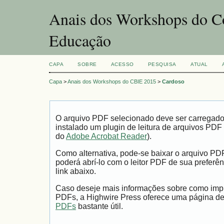
Anais dos Workshops do Co
Educação
CAPA
SOBRE
ACESSO
PESQUISA
ATUAL
Capa
>
Anais dos Workshops do CBIE 2015
>
Cardoso
O arquivo PDF selecionado deve ser carregad
instalado um plugin de leitura de arquivos PDF
do
Adobe Acrobat Reader
).
Como alternativa, pode-se baixar o arquivo PD
poderá abrí-lo com o leitor PDF de sua preferên
link abaixo.
Caso deseje mais informações sobre como impri
PDFs, a Highwire Press oferece uma página d
PDFs
bastante útil.