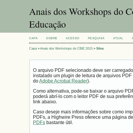
Anais dos Workshops do Co
Educação
CAPA
SOBRE
ACESSO
PESQUISA
ATUAL
Capa
>
Anais dos Workshops do CBIE 2015
>
Silva
O arquivo PDF selecionado deve ser carregad
instalado um plugin de leitura de arquivos PDF
do
Adobe Acrobat Reader
).
Como alternativa, pode-se baixar o arquivo PD
poderá abrí-lo com o leitor PDF de sua preferên
link abaixo.
Caso deseje mais informações sobre como impri
PDFs, a Highwire Press oferece uma página d
PDFs
bastante útil.