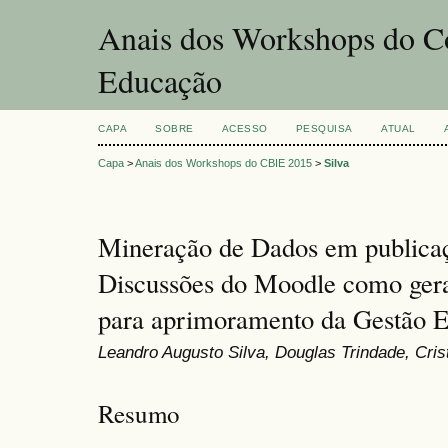
Anais dos Workshops do Co
Educação
CAPA
SOBRE
ACESSO
PESQUISA
ATUAL
Capa
>
Anais dos Workshops do CBIE 2015
>
Silva
Mineração de Dados em publicaç
Discussões do Moodle como gera
para aprimoramento da Gestão E
Leandro Augusto Silva, Douglas Trindade, Cris
Resumo