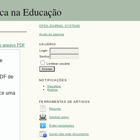
ica na Educação
OPEN JOURNAL SYSTEMS
Ajuda do sistema
USUÁRIO
e arquivo PDF
Login
Senha
de
Lembrar usuário
PDF de
NOTIFICAÇÕES
Visualizar
Assinar
ece uma
FERRAMENTAS DE ARTIGOS
Resumo
Imprimir artigo
Exibir metadados
Como citar este documento