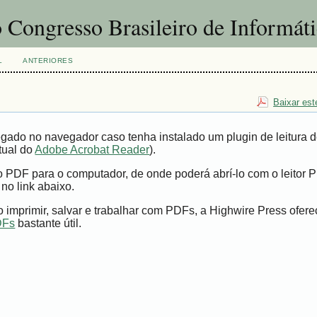
 Congresso Brasileiro de Informát
L
ANTERIORES
Baixar est
gado no navegador caso tenha instalado um plugin de leitura 
tual do
Adobe Acrobat Reader
).
vo PDF para o computador, de onde poderá abrí-lo com o leitor 
 no link abaixo.
imprimir, salvar e trabalhar com PDFs, a Highwire Press ofer
DFs
bastante útil.