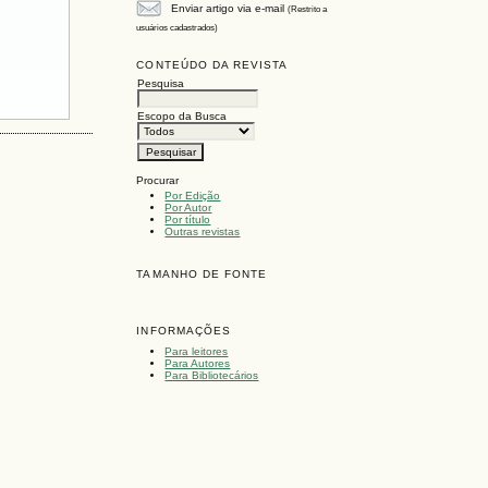
Enviar artigo via e-mail
(Restrito a
usuários cadastrados)
CONTEÚDO DA REVISTA
Pesquisa
Escopo da Busca
Procurar
Por Edição
Por Autor
Por título
Outras revistas
TAMANHO DE FONTE
INFORMAÇÕES
Para leitores
Para Autores
Para Bibliotecários