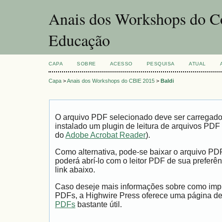
Anais dos Workshops do Co
Educação
CAPA
SOBRE
ACESSO
PESQUISA
ATUAL
Capa
>
Anais dos Workshops do CBIE 2015
>
Baldi
O arquivo PDF selecionado deve ser carregad
instalado um plugin de leitura de arquivos PDF
do
Adobe Acrobat Reader
).
Como alternativa, pode-se baixar o arquivo PD
poderá abrí-lo com o leitor PDF de sua preferên
link abaixo.
Caso deseje mais informações sobre como impri
PDFs, a Highwire Press oferece uma página d
PDFs
bastante útil.