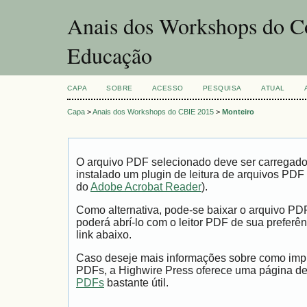
Anais dos Workshops do Co
Educação
CAPA
SOBRE
ACESSO
PESQUISA
ATUAL
Capa
>
Anais dos Workshops do CBIE 2015
>
Monteiro
O arquivo PDF selecionado deve ser carregad
instalado um plugin de leitura de arquivos PDF
do
Adobe Acrobat Reader
).
Como alternativa, pode-se baixar o arquivo PD
poderá abrí-lo com o leitor PDF de sua preferên
link abaixo.
Caso deseje mais informações sobre como impri
PDFs, a Highwire Press oferece uma página d
PDFs
bastante útil.