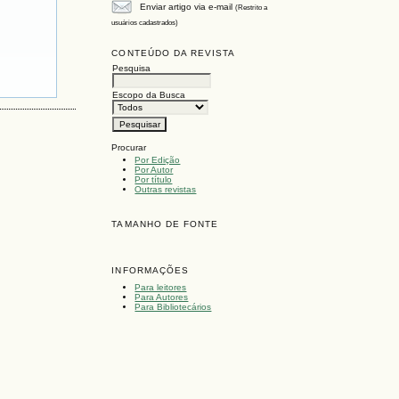
Enviar artigo via e-mail
(Restrito a
usuários cadastrados)
CONTEÚDO DA REVISTA
Pesquisa
Escopo da Busca
Procurar
Por Edição
Por Autor
Por título
Outras revistas
TAMANHO DE FONTE
INFORMAÇÕES
Para leitores
Para Autores
Para Bibliotecários