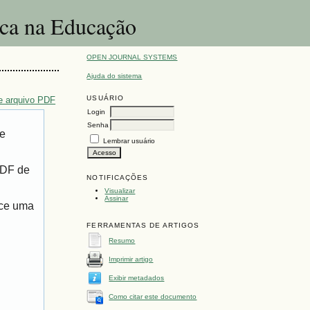
ica na Educação
OPEN JOURNAL SYSTEMS
Ajuda do sistema
USUÁRIO
e arquivo PDF
Login
Senha
de
Lembrar usuário
PDF de
NOTIFICAÇÕES
Visualizar
Assinar
ece uma
FERRAMENTAS DE ARTIGOS
Resumo
Imprimir artigo
Exibir metadados
Como citar este documento