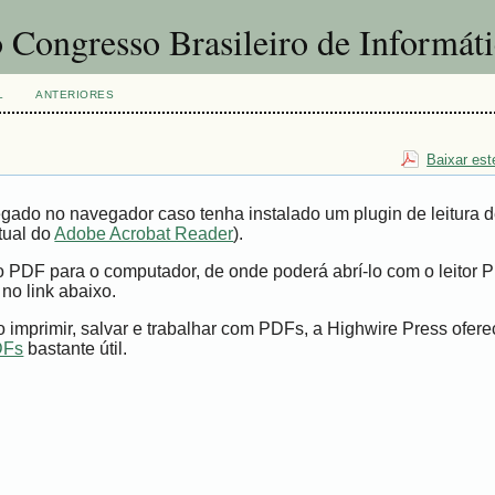
 Congresso Brasileiro de Informát
L
ANTERIORES
Baixar est
gado no navegador caso tenha instalado um plugin de leitura 
tual do
Adobe Acrobat Reader
).
vo PDF para o computador, de onde poderá abrí-lo com o leitor 
 no link abaixo.
imprimir, salvar e trabalhar com PDFs, a Highwire Press ofer
DFs
bastante útil.