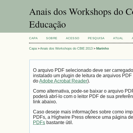
Anais dos Workshops do Co
Educação
CAPA
SOBRE
ACESSO
PESQUISA
ATUAL
Capa
>
Anais dos Workshops do CBIE 2013
>
Marinho
O arquivo PDF selecionado deve ser carregad
instalado um plugin de leitura de arquivos PDF
do
Adobe Acrobat Reader
).
Como alternativa, pode-se baixar o arquivo PD
poderá abrí-lo com o leitor PDF de sua preferên
link abaixo.
Caso deseje mais informações sobre como impri
PDFs, a Highwire Press oferece uma página d
PDFs
bastante útil.