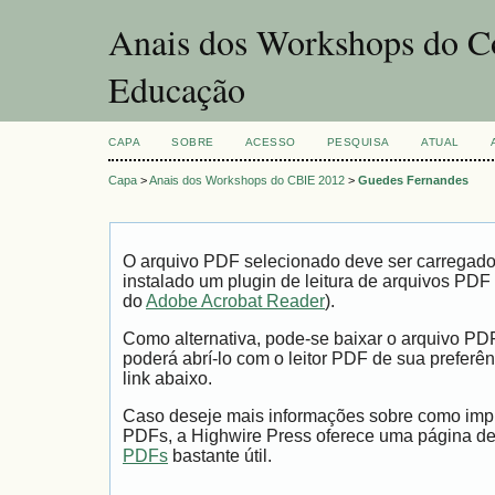
Anais dos Workshops do Co
Educação
CAPA
SOBRE
ACESSO
PESQUISA
ATUAL
Capa
>
Anais dos Workshops do CBIE 2012
>
Guedes Fernandes
O arquivo PDF selecionado deve ser carregad
instalado um plugin de leitura de arquivos PDF
do
Adobe Acrobat Reader
).
Como alternativa, pode-se baixar o arquivo PD
poderá abrí-lo com o leitor PDF de sua preferên
link abaixo.
Caso deseje mais informações sobre como impri
PDFs, a Highwire Press oferece uma página d
PDFs
bastante útil.