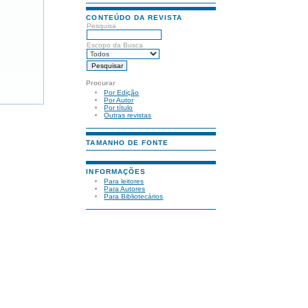
CONTEÚDO DA REVISTA
Pesquisa
Escopo da Busca
Procurar
Por Edição
Por Autor
Por título
Outras revistas
TAMANHO DE FONTE
INFORMAÇÕES
Para leitores
Para Autores
Para Bibliotecários