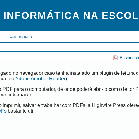
 INFORMÁTICA NA ESCO
L
ANTERIORES
Baixar est
gado no navegador caso tenha instalado um plugin de leitura 
tual do
Adobe Acrobat Reader
).
vo PDF para o computador, de onde poderá abrí-lo com o leitor 
 no link abaixo.
imprimir, salvar e trabalhar com PDFs, a Highwire Press ofer
DFs
bastante útil.