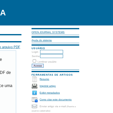
LA
OPEN JOURNAL SYSTEMS
Ajuda do sistema
e arquivo PDF
USUÁRIO
Login
Senha
de
Lembrar usuário
PDF de
FERRAMENTAS DE ARTIGOS
Resumo
ece uma
Imprimir artigo
Exibir metadados
Como citar este documento
Enviar artigo via e-mail
(Restrito a
usuários cadastrados)