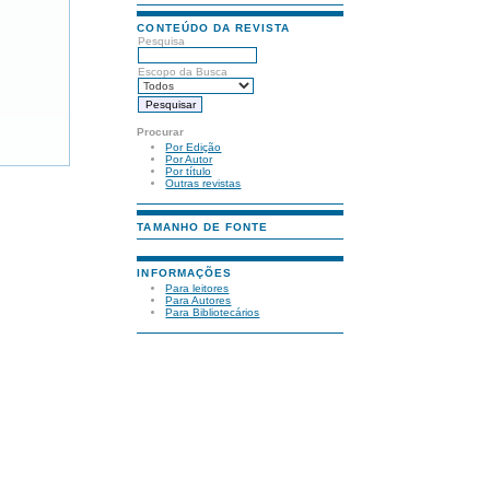
CONTEÚDO DA REVISTA
Pesquisa
Escopo da Busca
Procurar
Por Edição
Por Autor
Por título
Outras revistas
TAMANHO DE FONTE
INFORMAÇÕES
Para leitores
Para Autores
Para Bibliotecários