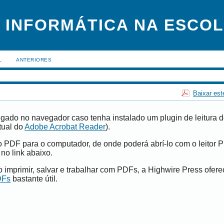
 INFORMÁTICA NA ESCO
L
ANTERIORES
Baixar est
gado no navegador caso tenha instalado um plugin de leitura 
tual do
Adobe Acrobat Reader
).
vo PDF para o computador, de onde poderá abrí-lo com o leitor 
 no link abaixo.
imprimir, salvar e trabalhar com PDFs, a Highwire Press ofer
DFs
bastante útil.