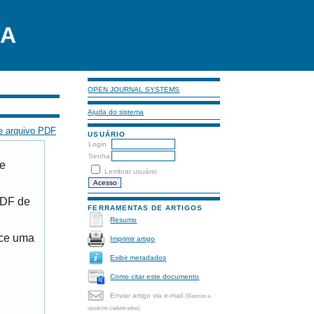
LA
OPEN JOURNAL SYSTEMS
Ajuda do sistema
e arquivo PDF
USUÁRIO
Login
Senha
de
Lembrar usuário
PDF de
FERRAMENTAS DE ARTIGOS
Resumo
ece uma
Imprimir artigo
Exibir metadados
Como citar este documento
Enviar artigo via e-mail
(Restrito a
usuários cadastrados)