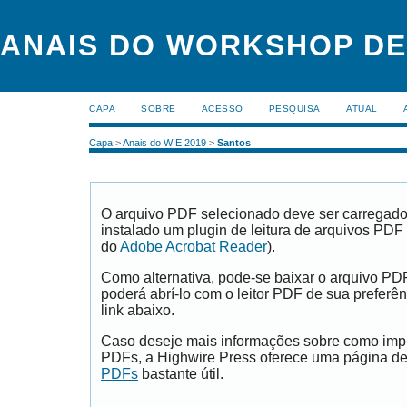
ANAIS DO WORKSHOP DE
CAPA
SOBRE
ACESSO
PESQUISA
ATUAL
Capa
>
Anais do WIE 2019
>
Santos
O arquivo PDF selecionado deve ser carregad
instalado um plugin de leitura de arquivos PDF
do
Adobe Acrobat Reader
).
Como alternativa, pode-se baixar o arquivo PD
poderá abrí-lo com o leitor PDF de sua preferên
link abaixo.
Caso deseje mais informações sobre como impri
PDFs, a Highwire Press oferece uma página d
PDFs
bastante útil.