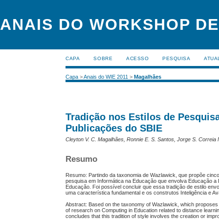
ANAIS DO WORKSHOP DE
CAPA
SOBRE
ACESSO
PESQUISA
ATUA
Capa
>
Anais do WIE 2011
>
Magalhães
Tradição nos Estilos de Pesquis
Publicações do SBIE
Cleyton V. C. Magalhães, Ronnie E. S. Santos, Jorge S. Correia 
Resumo
Resumo: Partindo da taxonomia de Wazlawick, que propõe cinco e
pesquisa em Informática na Educação que envolva Educação a Dis
Educação. Foi possível concluir que essa tradição de estilo en
uma característica fundamental e os construtos Inteligência e A
Abstract: Based on the taxonomy of Wazlawick, which proposes five
of research on Computing in Education related to distance learni
concludes that this tradition of style involves the creation or im