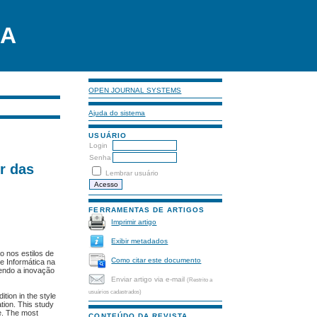
LA
OPEN JOURNAL SYSTEMS
Ajuda do sistema
USUÁRIO
Login
Senha
r das
Lembrar usuário
FERRAMENTAS DE ARTIGOS
Imprimir artigo
Exibir metadados
o nos estilos de
Como citar este documento
e Informática na
sendo a inovação
Enviar artigo via e-mail
(Restrito a
usuários cadastrados)
tion in the style
tion. This study
re. The most
CONTEÚDO DA REVISTA