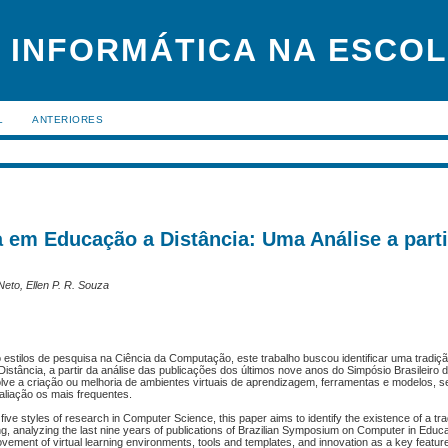
 INFORMÁTICA NA ESCO
L
ANTERIORES
a em Educação a Distância: Uma Análise a parti
Neto, Ellen P. R. Souza
stilos de pesquisa na Ciência da Computação, este trabalho buscou identificar uma tradiçã
tância, a partir da análise das publicações dos últimos nove anos do Simpósio Brasileiro d
volve a criação ou melhoria de ambientes virtuais de aprendizagem, ferramentas e modelos, 
valiação os mais frequentes.
 styles of research in Computer Science, this paper aims to identify the existence of a tradi
ng, analyzing the last nine years of publications of Brazilian Symposium on Computer in Educa
provement of virtual learning environments, tools and templates, and innovation as a key featu