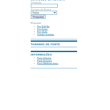
Pesquisa
Escopo da Busca
Procurar
Por Edição
Por Autor
Por título
Outras revistas
TAMANHO DE FONTE
INFORMAÇÕES
Para leitores
Para Autores
Para Bibliotecários