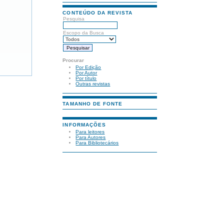
CONTEÚDO DA REVISTA
Pesquisa
Escopo da Busca
Procurar
Por Edição
Por Autor
Por título
Outras revistas
TAMANHO DE FONTE
INFORMAÇÕES
Para leitores
Para Autores
Para Bibliotecários