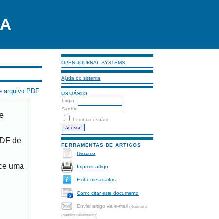
LA
OPEN JOURNAL SYSTEMS
Ajuda do sistema
e arquivo PDF
USUÁRIO
Login
Senha
de
Lembrar usuário
PDF de
FERRAMENTAS DE ARTIGOS
Resumo
ece uma
Imprimir artigo
Exibir metadados
Como citar este documento
Enviar artigo via e-mail
(Restrito a
usuários cadastrados)