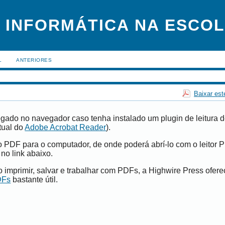
 INFORMÁTICA NA ESCO
L
ANTERIORES
Baixar est
gado no navegador caso tenha instalado um plugin de leitura 
tual do
Adobe Acrobat Reader
).
vo PDF para o computador, de onde poderá abrí-lo com o leitor 
 no link abaixo.
imprimir, salvar e trabalhar com PDFs, a Highwire Press ofer
DFs
bastante útil.