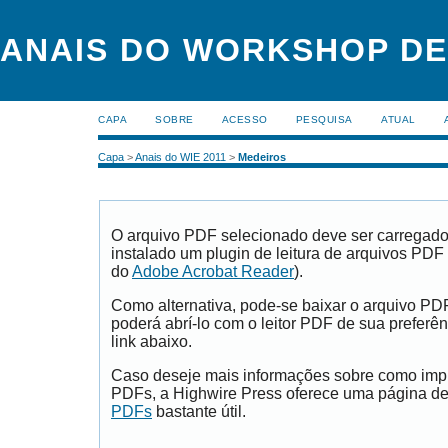
ANAIS DO WORKSHOP DE
CAPA
SOBRE
ACESSO
PESQUISA
ATUAL
Capa
>
Anais do WIE 2011
>
Medeiros
O arquivo PDF selecionado deve ser carregad
instalado um plugin de leitura de arquivos PDF
do
Adobe Acrobat Reader
).
Como alternativa, pode-se baixar o arquivo PD
poderá abrí-lo com o leitor PDF de sua preferên
link abaixo.
Caso deseje mais informações sobre como impri
PDFs, a Highwire Press oferece uma página d
PDFs
bastante útil.