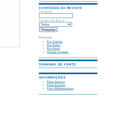
CONTEÚDO DA REVISTA
Pesquisa
Escopo da Busca
Procurar
Por Edição
Por Autor
Por título
Outras revistas
TAMANHO DE FONTE
INFORMAÇÕES
Para leitores
Para Autores
Para Bibliotecários