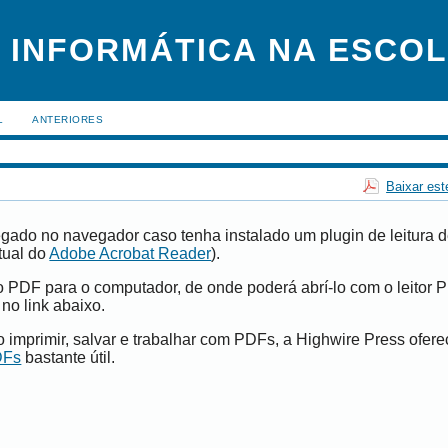
 INFORMÁTICA NA ESCO
L
ANTERIORES
Baixar est
gado no navegador caso tenha instalado um plugin de leitura 
tual do
Adobe Acrobat Reader
).
vo PDF para o computador, de onde poderá abrí-lo com o leitor 
 no link abaixo.
imprimir, salvar e trabalhar com PDFs, a Highwire Press ofer
DFs
bastante útil.