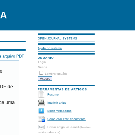
LA
OPEN JOURNAL SYSTEMS
Ajuda do sistema
e arquivo PDF
USUÁRIO
Login
Senha
de
Lembrar usuário
PDF de
FERRAMENTAS DE ARTIGOS
Resumo
ece uma
Imprimir artigo
Exibir metadados
Como citar este documento
Enviar artigo via e-mail
(Restrito a
usuários cadastrados)