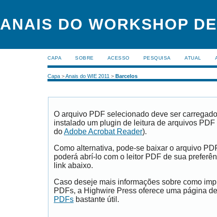
ANAIS DO WORKSHOP DE
CAPA
SOBRE
ACESSO
PESQUISA
ATUAL
Capa
>
Anais do WIE 2011
>
Barcelos
O arquivo PDF selecionado deve ser carregad
instalado um plugin de leitura de arquivos PDF
do
Adobe Acrobat Reader
).
Como alternativa, pode-se baixar o arquivo PD
poderá abrí-lo com o leitor PDF de sua preferên
link abaixo.
Caso deseje mais informações sobre como impri
PDFs, a Highwire Press oferece uma página d
PDFs
bastante útil.