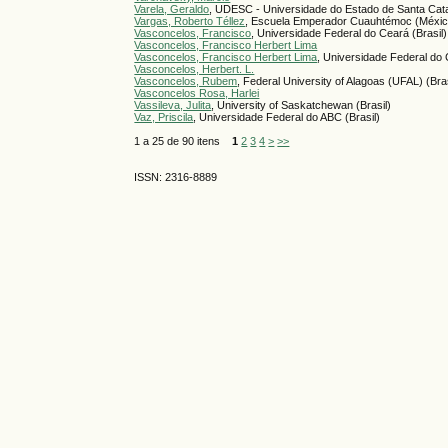
Varela, Geraldo
, UDESC - Universidade do Estado de Santa Catar
Vargas, Roberto Téllez
, Escuela Emperador Cuauhtémoc (Méxic
Vasconcelos, Francisco
, Universidade Federal do Ceará (Brasil)
Vasconcelos, Francisco Herbert Lima
Vasconcelos, Francisco Herbert Lima
, Universidade Federal do 
Vasconcelos, Herbert. L.
Vasconcelos, Rubem
, Federal University of Alagoas (UFAL) (Bras
Vasconcelos Rosa, Harlei
Vassileva, Julita
, University of Saskatchewan (Brasil)
Vaz, Priscila
, Universidade Federal do ABC (Brasil)
1 a 25 de 90 itens
1
2
3
4
>
>>
ISSN: 2316-8889