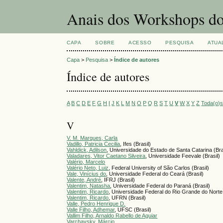
Anais dos Workshops do
CAPA
SOBRE
ACESSO
PESQUISA
ATUA
Capa
>
Pesquisa
>
Índice de autores
Índice de autores
A
B
C
D
E
F
G
H
I
J
K
L
M
N
O
P
Q
R
S
T
U
V
W
X
Y
Z
Toda(o)
V
V. M. Marques, Carla
Vadillo, Patricia Cecilia
, Ifes (Brasil)
Vahldick, Adilson
, Universidade do Estado de Santa Catarina (Bra
Valadares, Vitor Caetano Silveira
, Universidade Feevale (Brasil)
Valério, Marcelo
Valério Neto, Luiz
, Federal University of São Carlos (Brasil)
Vale, Vinícius do
, Universidade Federal do Ceará (Brasil)
Valente, André
, IFRJ (Brasil)
Valentim, Natasha
, Universidade Federal do Paraná (Brasil)
Valentim, Ricardo
, Universidade Federal do Rio Grande do Norte 
Valentim, Ricardo
, UFRN (Brasil)
Valle, Pedro Henrique D.
Valle Filho, Adhemar
, UFSC (Brasil)
Vallim Filho, Arnaldo Rabello de Aguiar
Varchavsky, Márcio