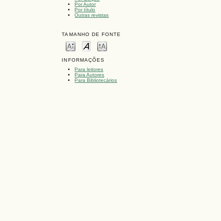
Por Autor
Por título
Outras revistas
TAMANHO DE FONTE
INFORMAÇÕES
Para leitores
Para Autores
Para Bibliotecários