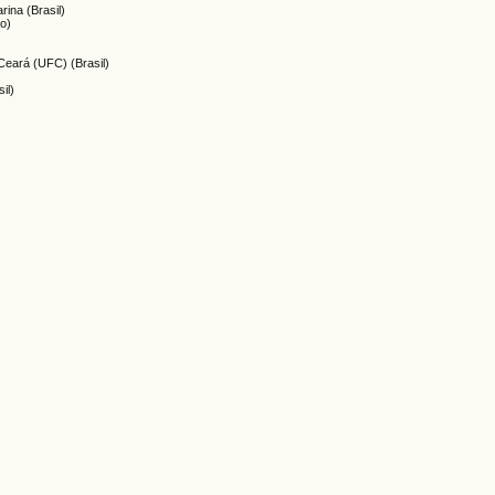
ina (Brasil)
o)
Ceará (UFC) (Brasil)
il)