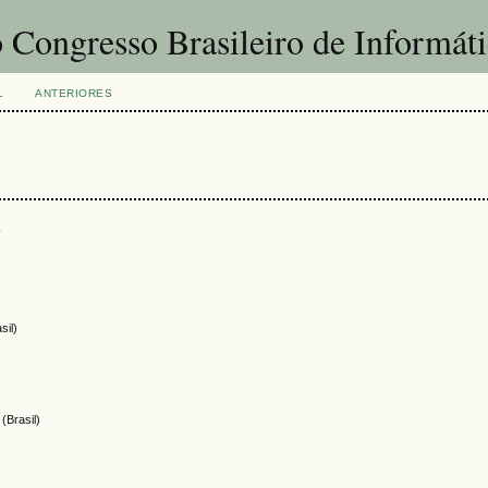
 Congresso Brasileiro de Informát
L
ANTERIORES
s
sil)
(Brasil)