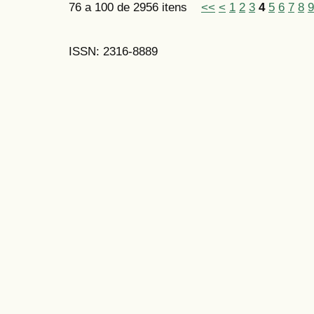
76 a 100 de 2956 itens
<<
<
1
2
3
4
5
6
7
8
9
ISSN: 2316-8889