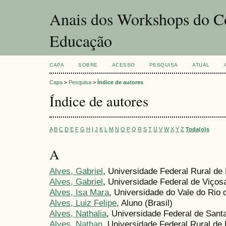
Anais dos Workshops do Co
Educação
CAPA
SOBRE
ACESSO
PESQUISA
ATUAL
Capa
>
Pesquisa
>
Índice de autores
Índice de autores
A
B
C
D
E
F
G
H
I
J
K
L
M
N
O
P
Q
R
S
T
U
V
W
X
Y
Z
Toda(o)s
A
Alves, Gabriel
, Universidade Federal Rural de
Alves, Gabriel
, Universidade Federal de Viçosa
Alves, Isa Mara
, Universidade do Vale do Rio 
Alves, Luiz Felipe
, Aluno (Brasil)
Alves, Nathalia
, Universidade Federal de Santa
Alves, Nathan
, Universidade Federal Rural de