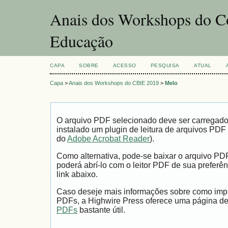
Anais dos Workshops do Co
Educação
CAPA
SOBRE
ACESSO
PESQUISA
ATUAL
Capa
>
Anais dos Workshops do CBIE 2019
>
Melo
O arquivo PDF selecionado deve ser carregad
instalado um plugin de leitura de arquivos PDF
do
Adobe Acrobat Reader
).
Como alternativa, pode-se baixar o arquivo PD
poderá abrí-lo com o leitor PDF de sua preferên
link abaixo.
Caso deseje mais informações sobre como impri
PDFs, a Highwire Press oferece uma página d
PDFs
bastante útil.