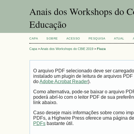
Anais dos Workshops do Co
Educação
CAPA
SOBRE
ACESSO
PESQUISA
ATUAL
Capa
>
Anais dos Workshops do CBIE 2019
>
Fiuza
O arquivo PDF selecionado deve ser carregad
instalado um plugin de leitura de arquivos PDF
do
Adobe Acrobat Reader
).
Como alternativa, pode-se baixar o arquivo PD
poderá abrí-lo com o leitor PDF de sua preferên
link abaixo.
Caso deseje mais informações sobre como impri
PDFs, a Highwire Press oferece uma página d
PDFs
bastante útil.