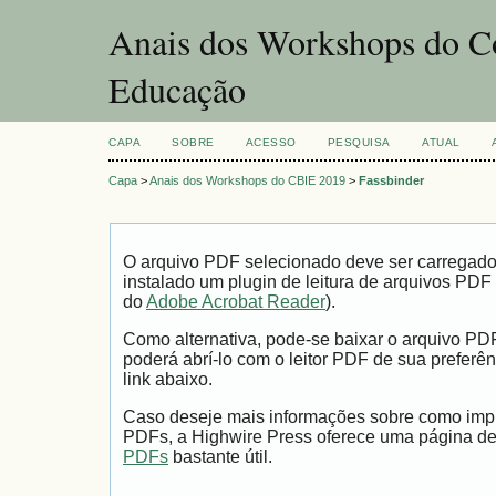
Anais dos Workshops do Co
Educação
CAPA
SOBRE
ACESSO
PESQUISA
ATUAL
Capa
>
Anais dos Workshops do CBIE 2019
>
Fassbinder
O arquivo PDF selecionado deve ser carregad
instalado um plugin de leitura de arquivos PDF
do
Adobe Acrobat Reader
).
Como alternativa, pode-se baixar o arquivo PD
poderá abrí-lo com o leitor PDF de sua preferên
link abaixo.
Caso deseje mais informações sobre como impri
PDFs, a Highwire Press oferece uma página d
PDFs
bastante útil.