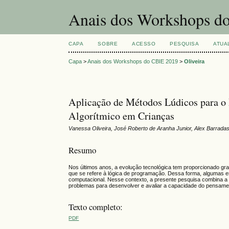
Anais dos Workshops do
CAPA
SOBRE
ACESSO
PESQUISA
ATUA
Capa
>
Anais dos Workshops do CBIE 2019
>
Oliveira
Aplicação de Métodos Lúdicos para o
Algorítmico em Crianças
Vanessa Oliveira, José Roberto de Aranha Junior, Alex Barradas
Resumo
Nos últimos anos, a evolução tecnológica tem proporcionado gr
que se refere à lógica de programação. Dessa forma, algumas e
computacional. Nesse contexto, a presente pesquisa combina a
problemas para desenvolver e avaliar a capacidade do pensamen
Texto completo:
PDF