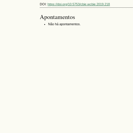
DOI:
https://doi.org/10.5753/cbie.wcbie.2019.218
Apontamentos
Não há apontamentos.