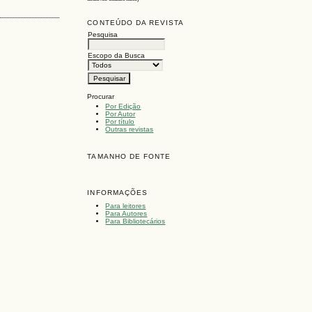
CONTEÚDO DA REVISTA
Pesquisa
Escopo da Busca
Procurar
Por Edição
Por Autor
Por título
Outras revistas
TAMANHO DE FONTE
INFORMAÇÕES
Para leitores
Para Autores
Para Bibliotecários