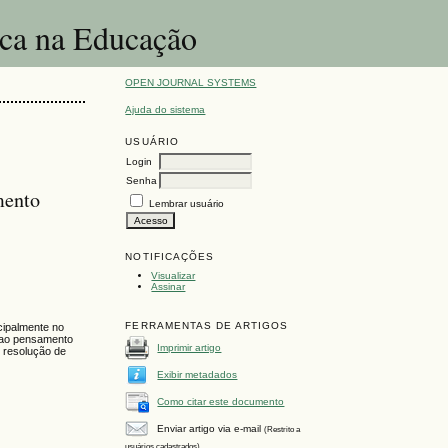
ica na Educação
OPEN JOURNAL SYSTEMS
Ajuda do sistema
USUÁRIO
Login
Senha
mento
Lembrar usuário
NOTIFICAÇÕES
Visualizar
Assinar
FERRAMENTAS DE ARTIGOS
cipalmente no
s ao pensamento
Imprimir artigo
 resolução de
Exibir metadados
Como citar este documento
Enviar artigo via e-mail
(Restrito a
usuários cadastrados)