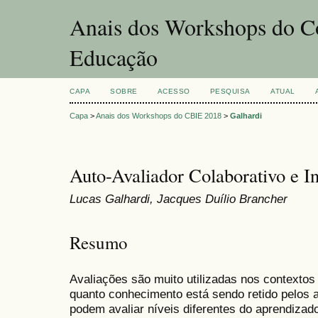
Anais dos Workshops do Co
Educação
CAPA
SOBRE
ACESSO
PESQUISA
ATUAL
Capa
>
Anais dos Workshops do CBIE 2018
>
Galhardi
Auto-Avaliador Colaborativo e In
Lucas Galhardi, Jacques Duílio Brancher
Resumo
Avaliações são muito utilizadas nos contextos
quanto conhecimento está sendo retido pelos 
podem avaliar níveis diferentes do aprendiza