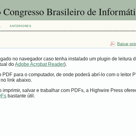
 Congresso Brasileiro de Informát
L
ANTERIORES
Baixar est
gado no navegador caso tenha instalado um plugin de leitura 
tual do
Adobe Acrobat Reader
).
vo PDF para o computador, de onde poderá abrí-lo com o leitor 
 no link abaixo.
imprimir, salvar e trabalhar com PDFs, a Highwire Press ofer
DFs
bastante útil.