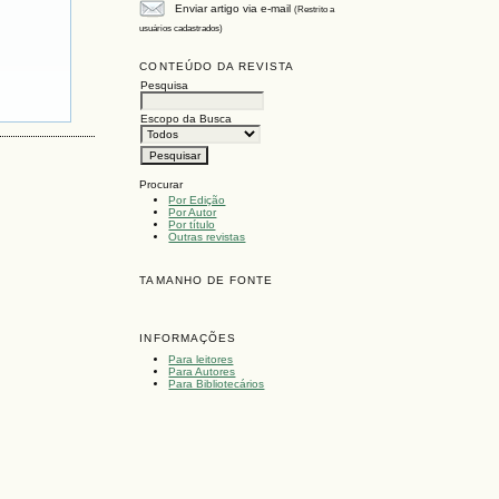
Enviar artigo via e-mail
(Restrito a
usuários cadastrados)
CONTEÚDO DA REVISTA
Pesquisa
Escopo da Busca
Procurar
Por Edição
Por Autor
Por título
Outras revistas
TAMANHO DE FONTE
INFORMAÇÕES
Para leitores
Para Autores
Para Bibliotecários