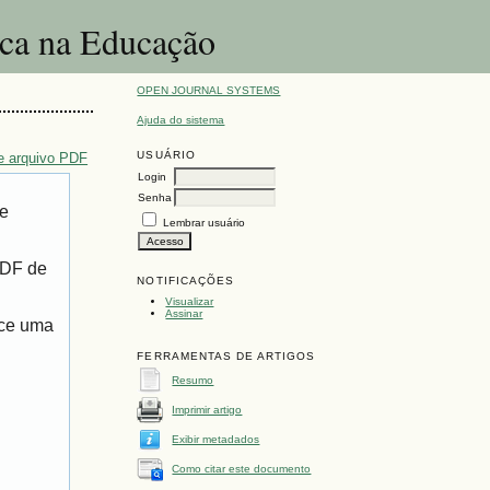
ica na Educação
OPEN JOURNAL SYSTEMS
Ajuda do sistema
USUÁRIO
e arquivo PDF
Login
Senha
de
Lembrar usuário
PDF de
NOTIFICAÇÕES
Visualizar
Assinar
ece uma
FERRAMENTAS DE ARTIGOS
Resumo
Imprimir artigo
Exibir metadados
Como citar este documento