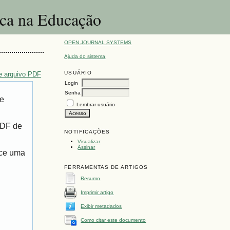
ica na Educação
OPEN JOURNAL SYSTEMS
Ajuda do sistema
USUÁRIO
e arquivo PDF
Login
Senha
de
Lembrar usuário
PDF de
NOTIFICAÇÕES
Visualizar
Assinar
ece uma
FERRAMENTAS DE ARTIGOS
Resumo
Imprimir artigo
Exibir metadados
Como citar este documento