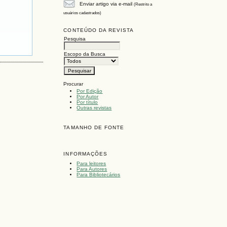
Enviar artigo via e-mail
(Restrito a
usuários cadastrados)
CONTEÚDO DA REVISTA
Pesquisa
Escopo da Busca
Procurar
Por Edição
Por Autor
Por título
Outras revistas
TAMANHO DE FONTE
INFORMAÇÕES
Para leitores
Para Autores
Para Bibliotecários