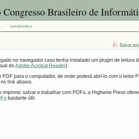
 Congresso Brasileiro de Informát
L
ANTERIORES
Baixar est
gado no navegador caso tenha instalado um plugin de leitura 
tual do
Adobe Acrobat Reader
).
vo PDF para o computador, de onde poderá abrí-lo com o leitor 
 no link abaixo.
imprimir, salvar e trabalhar com PDFs, a Highwire Press ofer
DFs
bastante útil.