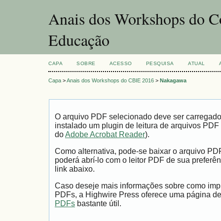
Anais dos Workshops do Co
Educação
CAPA
SOBRE
ACESSO
PESQUISA
ATUAL
Capa
>
Anais dos Workshops do CBIE 2016
>
Nakagawa
O arquivo PDF selecionado deve ser carregad
instalado um plugin de leitura de arquivos PDF
do
Adobe Acrobat Reader
).
Como alternativa, pode-se baixar o arquivo PD
poderá abrí-lo com o leitor PDF de sua preferên
link abaixo.
Caso deseje mais informações sobre como impri
PDFs, a Highwire Press oferece uma página d
PDFs
bastante útil.