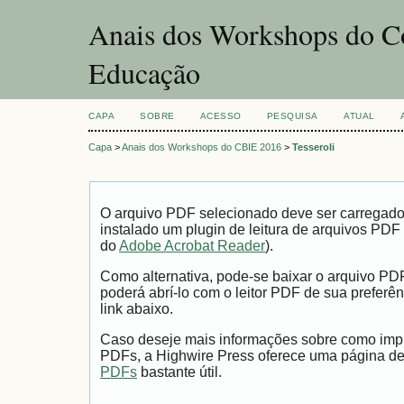
Anais dos Workshops do Co
Educação
CAPA
SOBRE
ACESSO
PESQUISA
ATUAL
Capa
>
Anais dos Workshops do CBIE 2016
>
Tesseroli
O arquivo PDF selecionado deve ser carregad
instalado um plugin de leitura de arquivos PDF
do
Adobe Acrobat Reader
).
Como alternativa, pode-se baixar o arquivo PD
poderá abrí-lo com o leitor PDF de sua preferên
link abaixo.
Caso deseje mais informações sobre como impri
PDFs, a Highwire Press oferece uma página d
PDFs
bastante útil.