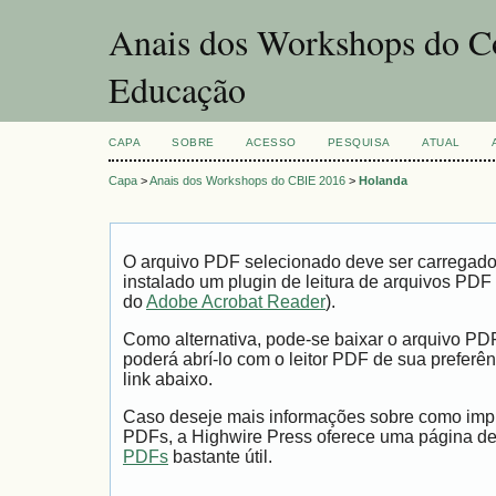
Anais dos Workshops do Co
Educação
CAPA
SOBRE
ACESSO
PESQUISA
ATUAL
Capa
>
Anais dos Workshops do CBIE 2016
>
Holanda
O arquivo PDF selecionado deve ser carregad
instalado um plugin de leitura de arquivos PDF
do
Adobe Acrobat Reader
).
Como alternativa, pode-se baixar o arquivo PD
poderá abrí-lo com o leitor PDF de sua preferên
link abaixo.
Caso deseje mais informações sobre como impri
PDFs, a Highwire Press oferece uma página d
PDFs
bastante útil.