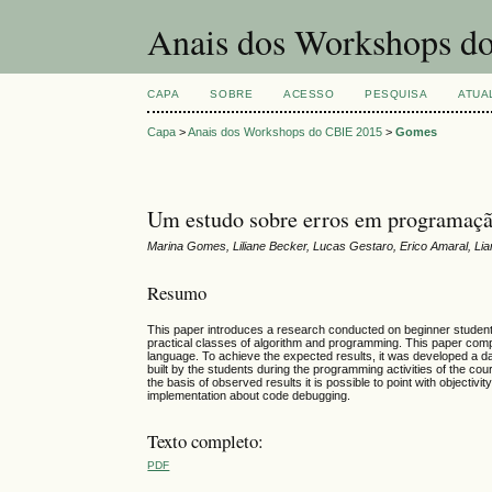
Anais dos Workshops do
CAPA
SOBRE
ACESSO
PESQUISA
ATUA
Capa
>
Anais dos Workshops do CBIE 2015
>
Gomes
Um estudo sobre erros em programação
Marina Gomes, Liliane Becker, Lucas Gestaro, Erico Amaral, L
Resumo
This paper introduces a research conducted on beginner students
practical classes of algorithm and programming. This paper compo
language. To achieve the expected results, it was developed a data
built by the students during the programming activities of the 
the basis of observed results it is possible to point with objectiv
implementation about code debugging.
Texto completo:
PDF