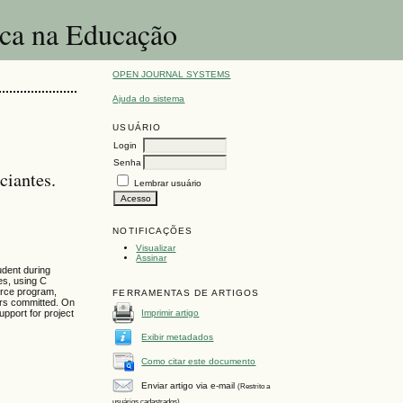
ica na Educação
OPEN JOURNAL SYSTEMS
Ajuda do sistema
USUÁRIO
Login
Senha
ciantes.
Lembrar usuário
NOTIFICAÇÕES
Visualizar
Assinar
udent during
es, using C
ource program,
FERRAMENTAS DE ARTIGOS
ors committed. On
upport for project
Imprimir artigo
Exibir metadados
Como citar este documento
Enviar artigo via e-mail
(Restrito a
usuários cadastrados)