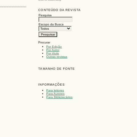
CONTEÚDO DA REVISTA
Pesquisa
Escopo da Busca
Procurar
Por Edição
Por Autor
Por título
Outras revistas
TAMANHO DE FONTE
INFORMAÇÕES
Para leitores
Para Autores
Para Bibliotecários