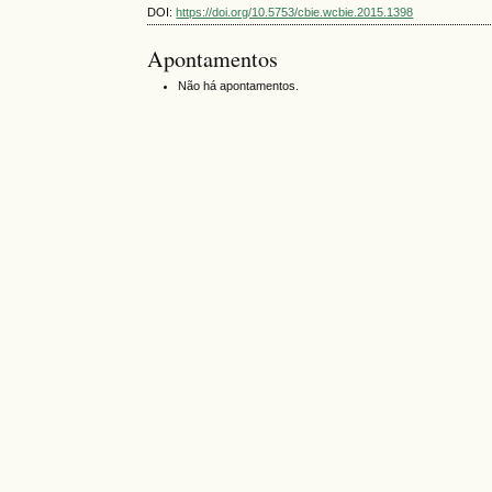
DOI:
https://doi.org/10.5753/cbie.wcbie.2015.1398
Apontamentos
Não há apontamentos.