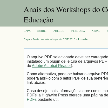
Anais dos Workshops do Co
Educação
CAPA
SOBRE
ACESSO
PESQUISA
ATUAL
Capa
>
Anais dos Workshops do CBIE 2015
>
Lozada
O arquivo PDF selecionado deve ser carregad
instalado um plugin de leitura de arquivos PDF
do
Adobe Acrobat Reader
).
Como alternativa, pode-se baixar o arquivo PD
poderá abrí-lo com o leitor PDF de sua preferên
link abaixo.
Caso deseje mais informações sobre como impri
PDFs, a Highwire Press oferece uma página d
PDFs
bastante útil.